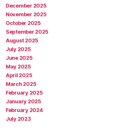
December 2025
November 2025
October 2025
September 2025
August 2025
July 2025
June 2025
May 2025
April 2025
March 2025
February 2025
January 2025
February 2024
July 2023