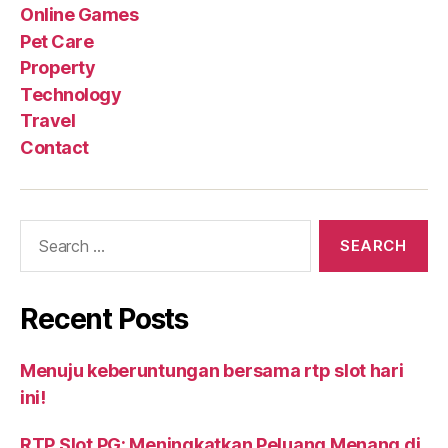
Online Games
Pet Care
Property
Technology
Travel
Contact
Search
for:
Recent Posts
Menuju keberuntungan bersama rtp slot hari
ini!
RTP Slot PG: Meningkatkan Peluang Menang di