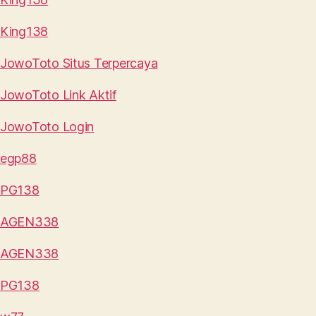
King138
JowoToto Situs Terpercaya
JowoToto Link Aktif
JowoToto Login
egp88
PG138
AGEN338
AGEN338
PG138