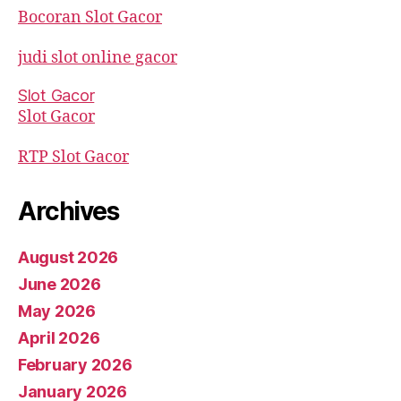
Bocoran Slot Gacor
judi slot online gacor
Slot Gacor
Slot Gacor
RTP Slot Gacor
Archives
August 2026
June 2026
May 2026
April 2026
February 2026
January 2026