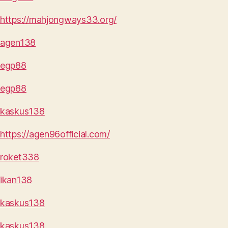
https://mahjongways33.org/
agen138
egp88
egp88
kaskus138
https://agen96official.com/
roket338
ikan138
kaskus138
kaskus138