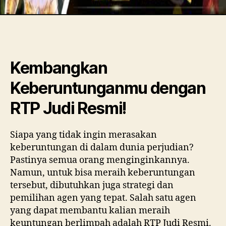
Kembangkan
Keberuntunganmu dengan
RTP Judi Resmi!
Siapa yang tidak ingin merasakan
keberuntungan di dalam dunia perjudian?
Pastinya semua orang menginginkannya.
Namun, untuk bisa meraih keberuntungan
tersebut, dibutuhkan juga strategi dan
pemilihan agen yang tepat. Salah satu agen
yang dapat membantu kalian meraih
keuntungan berlimpah adalah RTP Judi Resmi.