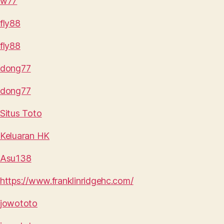
w77
fly88
fly88
dong77
dong77
Situs Toto
Keluaran HK
Asu138
https://www.franklinridgehc.com/
jowototo