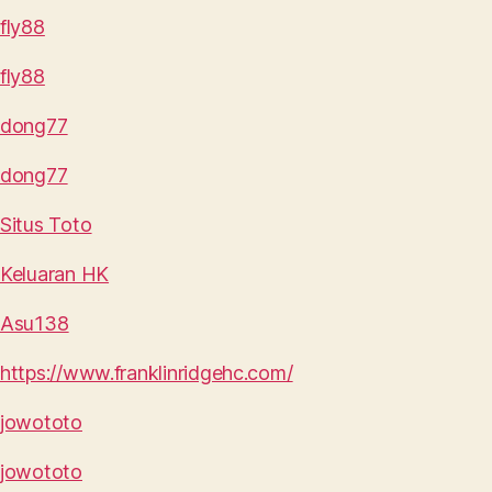
fly88
fly88
dong77
dong77
Situs Toto
Keluaran HK
Asu138
https://www.franklinridgehc.com/
jowototo
jowototo