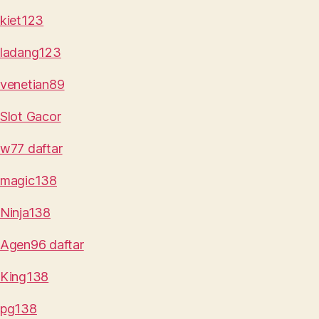
kiet123
ladang123
venetian89
Slot Gacor
w77 daftar
magic138
Ninja138
Agen96 daftar
King138
pg138