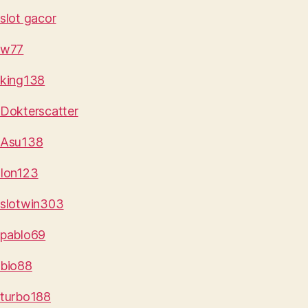
slot gacor
w77
king138
Dokterscatter
Asu138
Ion123
slotwin303
pablo69
bio88
turbo188