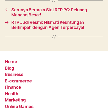
←
Serunya Bermain Slot RTP PG: Peluang
Menang Besar!
→
RTP Judi Resmi: Nikmati Keuntungan
Berlimpah dengan Agen Terpercaya!
Home
Blog
Business
E-commerce
Finance
Health
Marketing
Online Games