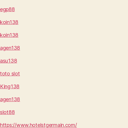
egp88
koin138
koin138
agen138
asu138
toto slot
King138
agen138
slot88
https://www.hotelstgermain.com/