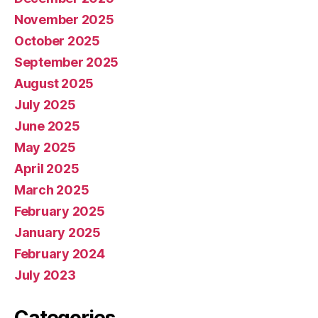
November 2025
October 2025
September 2025
August 2025
July 2025
June 2025
May 2025
April 2025
March 2025
February 2025
January 2025
February 2024
July 2023