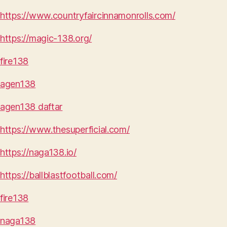
https://www.countryfaircinnamonrolls.com/
https://magic-138.org/
fire138
agen138
agen138 daftar
https://www.thesuperficial.com/
https://naga138.io/
https://ballblastfootball.com/
fire138
naga138