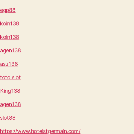
egp88
koin138
koin138
agen138
asu138
toto slot
King138
agen138
slot88
https://www.hotelstgermain.com/