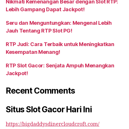
Nikmati Kemenangan Besar dengan Slot RTP:
Lebih Gampang Dapat Jackpot!
Seru dan Menguntungkan: Mengenal Lebih
Jauh Tentang RTP Slot PG!
RTP Judi: Cara Terbaik untuk Meningkatkan
Kesempatan Menang!
RTP Slot Gacor: Senjata Ampuh Menangkan
Jackpot!
Recent Comments
Situs Slot Gacor Hari Ini
https://bigdaddysdinercloudcroft.com/