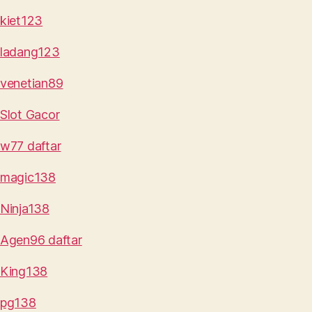
kiet123
ladang123
venetian89
Slot Gacor
w77 daftar
magic138
Ninja138
Agen96 daftar
King138
pg138