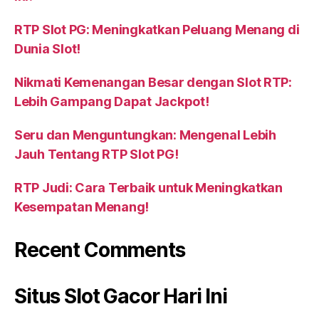
RTP Slot PG: Meningkatkan Peluang Menang di
Dunia Slot!
Nikmati Kemenangan Besar dengan Slot RTP:
Lebih Gampang Dapat Jackpot!
Seru dan Menguntungkan: Mengenal Lebih
Jauh Tentang RTP Slot PG!
RTP Judi: Cara Terbaik untuk Meningkatkan
Kesempatan Menang!
Recent Comments
Situs Slot Gacor Hari Ini