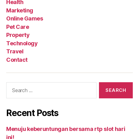
Health
Marketing
Online Games
Pet Care
Property
Technology
Travel
Contact
Search
for:
Recent Posts
Menuju keberuntungan bersama rtp slot hari
ini!