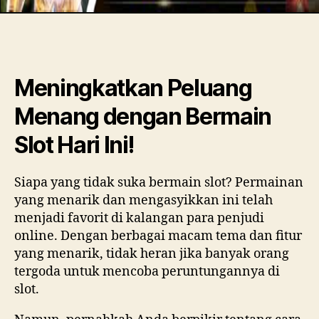
Meningkatkan Peluang
Menang dengan Bermain
Slot Hari Ini!
Siapa yang tidak suka bermain slot? Permainan
yang menarik dan mengasyikkan ini telah
menjadi favorit di kalangan para penjudi
online. Dengan berbagai macam tema dan fitur
yang menarik, tidak heran jika banyak orang
tergoda untuk mencoba peruntungannya di
slot.