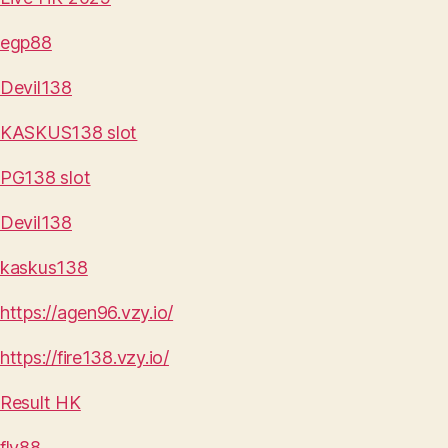
egp88
Devil138
KASKUS138 slot
PG138 slot
Devil138
kaskus138
https://agen96.vzy.io/
https://fire138.vzy.io/
Result HK
fly88