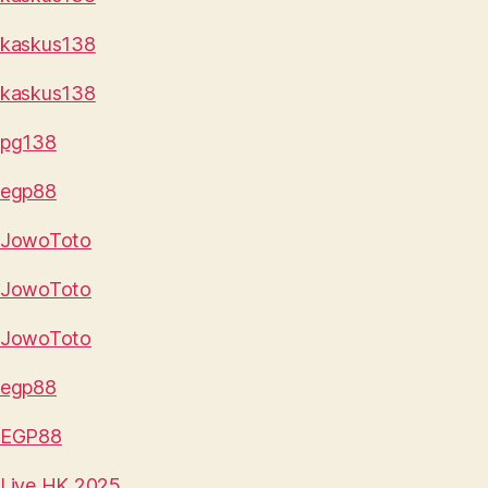
kaskus138
kaskus138
pg138
egp88
JowoToto
JowoToto
JowoToto
egp88
EGP88
Live HK 2025