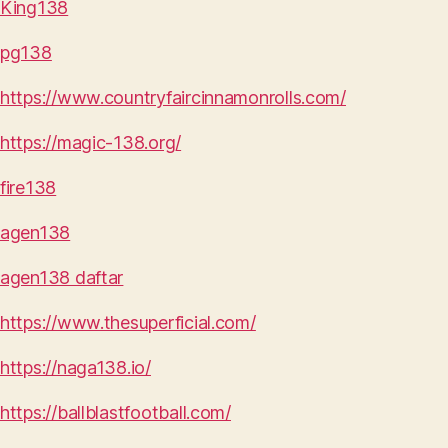
King138
pg138
https://www.countryfaircinnamonrolls.com/
https://magic-138.org/
fire138
agen138
agen138 daftar
https://www.thesuperficial.com/
https://naga138.io/
https://ballblastfootball.com/