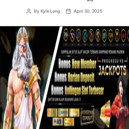
By
Kyle Long
April 30, 2025
Post
Post
author
date