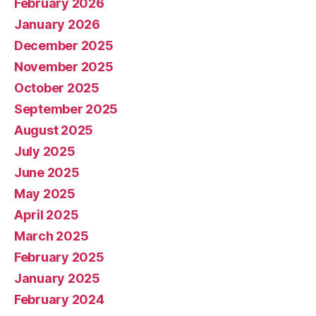
February 2026
January 2026
December 2025
November 2025
October 2025
September 2025
August 2025
July 2025
June 2025
May 2025
April 2025
March 2025
February 2025
January 2025
February 2024