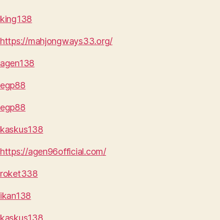
king138
https://mahjongways33.org/
agen138
egp88
egp88
kaskus138
https://agen96official.com/
roket338
ikan138
kaskus138