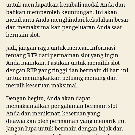
untuk mendapatkan kembali modal Anda dan
bahkan memperoleh keuntungan. Ini akan
membantu Anda menghindari kekalahan besar
dan memaksimalkan pengeluaran Anda saat
bermain slot.
Jadi, jangan ragu untuk mencari informasi
tentang RTP dari permainan slot yang ingin
Anda mainkan. Pastikan untuk memilih slot
dengan RTP yang tinggi dan bermain di hari ini
untuk meningkatkan peluang menang dan
meraih keseruan maksimal.
Dengan begitu, Anda akan dapat
memaksimalkan pengalaman bermain slot
Anda dan menikmati keseruan yang
ditawarkan oleh permainan yang menarik ini.
Jangan lupa untuk bermain dengan bijak dan