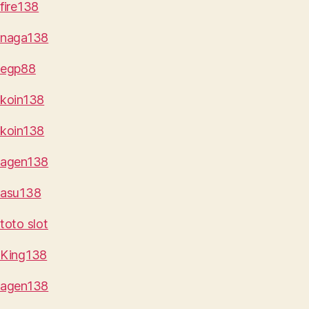
fire138
naga138
egp88
koin138
koin138
agen138
asu138
toto slot
King138
agen138