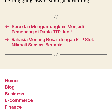
bertanggung jawab. Semoga beruntung!
←
Seru dan Menguntungkan: Menjadi
Pemenang di Dunia RTP Judi!
→
Rahasia Menang Besar dengan RTP Slot:
Nikmati Sensasi Bermain!
Home
Blog
Business
E-commerce
Finance