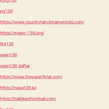
King138
pg138
https://www.countryfaircinnamonrolls.com/
https://magic-138.org/
fire138
agen138
agen138 daftar
https://www.thesuperficial.com/
https://naga138.io/
https://ballblastfootball.com/