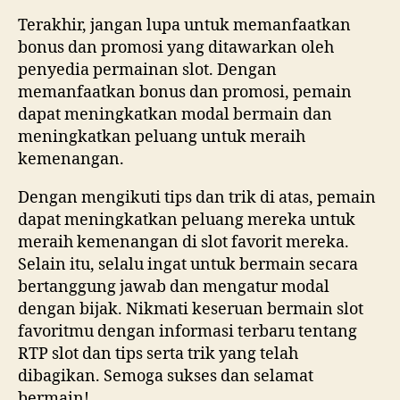
Terakhir, jangan lupa untuk memanfaatkan
bonus dan promosi yang ditawarkan oleh
penyedia permainan slot. Dengan
memanfaatkan bonus dan promosi, pemain
dapat meningkatkan modal bermain dan
meningkatkan peluang untuk meraih
kemenangan.
Dengan mengikuti tips dan trik di atas, pemain
dapat meningkatkan peluang mereka untuk
meraih kemenangan di slot favorit mereka.
Selain itu, selalu ingat untuk bermain secara
bertanggung jawab dan mengatur modal
dengan bijak. Nikmati keseruan bermain slot
favoritmu dengan informasi terbaru tentang
RTP slot dan tips serta trik yang telah
dibagikan. Semoga sukses dan selamat
bermain!