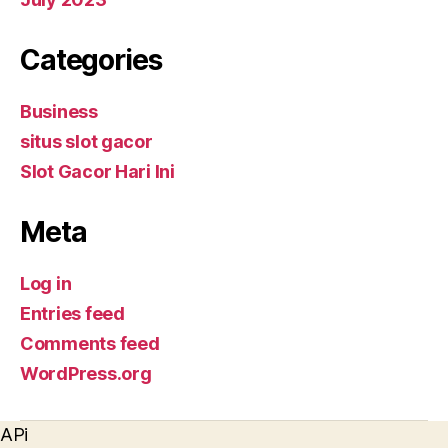
Categories
Business
situs slot gacor
Slot Gacor Hari Ini
Meta
Log in
Entries feed
Comments feed
WordPress.org
APi