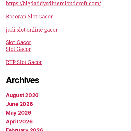
https://bigdaddysdinercloudcroft.com/
Bocoran Slot Gacor
judi slot online gacor
Slot Gacor
Slot Gacor
RTP Slot Gacor
Archives
August 2026
June 2026
May 2026
April 2026
February 2026