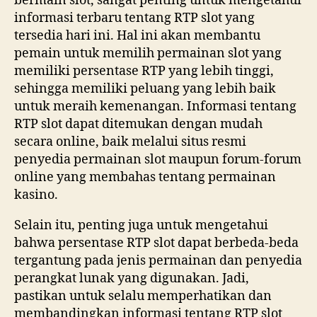
bermain slot, sangat penting untuk mengetahui
informasi terbaru tentang RTP slot yang
tersedia hari ini. Hal ini akan membantu
pemain untuk memilih permainan slot yang
memiliki persentase RTP yang lebih tinggi,
sehingga memiliki peluang yang lebih baik
untuk meraih kemenangan. Informasi tentang
RTP slot dapat ditemukan dengan mudah
secara online, baik melalui situs resmi
penyedia permainan slot maupun forum-forum
online yang membahas tentang permainan
kasino.
Selain itu, penting juga untuk mengetahui
bahwa persentase RTP slot dapat berbeda-beda
tergantung pada jenis permainan dan penyedia
perangkat lunak yang digunakan. Jadi,
pastikan untuk selalu memperhatikan dan
membandingkan informasi tentang RTP slot