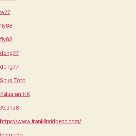
w77
fly88
fly88
dong77
dong77
Situs Toto
Keluaran HK
Asu138
https://www.franklinridgehc.com/
jowototo