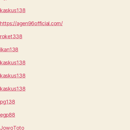
kaskus138
https://agen96official.com/
roket338
ikan138
kaskus138
kaskus138
kaskus138
pg138
egp88
JowoToto