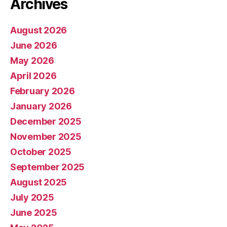
Archives
August 2026
June 2026
May 2026
April 2026
February 2026
January 2026
December 2025
November 2025
October 2025
September 2025
August 2025
July 2025
June 2025