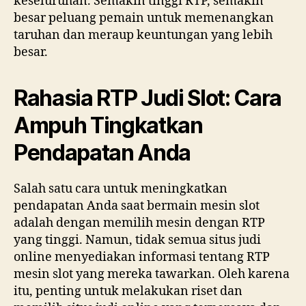
keseluruhan. Semakin tinggi RTP, semakin
besar peluang pemain untuk memenangkan
taruhan dan meraup keuntungan yang lebih
besar.
Rahasia RTP Judi Slot: Cara
Ampuh Tingkatkan
Pendapatan Anda
Salah satu cara untuk meningkatkan
pendapatan Anda saat bermain mesin slot
adalah dengan memilih mesin dengan RTP
yang tinggi. Namun, tidak semua situs judi
online menyediakan informasi tentang RTP
mesin slot yang mereka tawarkan. Oleh karena
itu, penting untuk melakukan riset dan