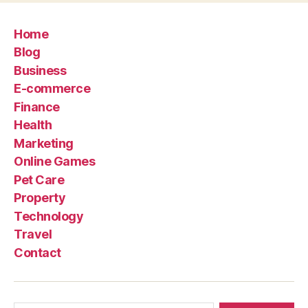
Home
Blog
Business
E-commerce
Finance
Health
Marketing
Online Games
Pet Care
Property
Technology
Travel
Contact