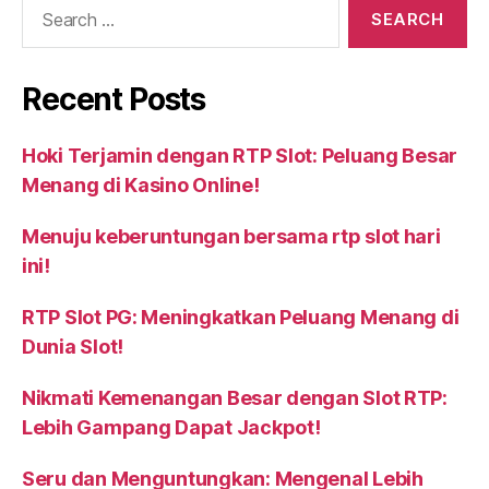
Search
for:
Recent Posts
Hoki Terjamin dengan RTP Slot: Peluang Besar
Menang di Kasino Online!
Menuju keberuntungan bersama rtp slot hari
ini!
RTP Slot PG: Meningkatkan Peluang Menang di
Dunia Slot!
Nikmati Kemenangan Besar dengan Slot RTP:
Lebih Gampang Dapat Jackpot!
Seru dan Menguntungkan: Mengenal Lebih