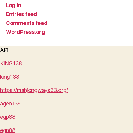
Log in
Entries feed
Comments feed
WordPress.org
APi
KING138
king138
https://mahjongways33.org/
agen138
egp88
egp88