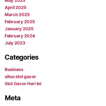
May 2025
April 2025
March 2025
February 2025
January 2025
February 2024
July 2023
Categories
Business
situs slot gacor
Slot Gacor Hari Ini
Meta