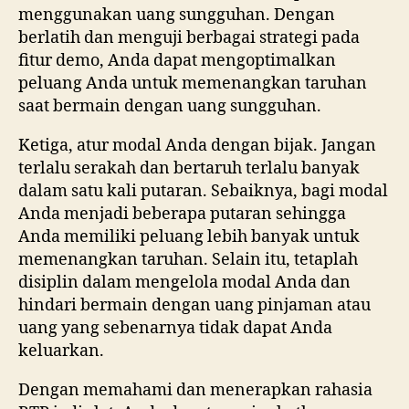
menggunakan uang sungguhan. Dengan
berlatih dan menguji berbagai strategi pada
fitur demo, Anda dapat mengoptimalkan
peluang Anda untuk memenangkan taruhan
saat bermain dengan uang sungguhan.
Ketiga, atur modal Anda dengan bijak. Jangan
terlalu serakah dan bertaruh terlalu banyak
dalam satu kali putaran. Sebaiknya, bagi modal
Anda menjadi beberapa putaran sehingga
Anda memiliki peluang lebih banyak untuk
memenangkan taruhan. Selain itu, tetaplah
disiplin dalam mengelola modal Anda dan
hindari bermain dengan uang pinjaman atau
uang yang sebenarnya tidak dapat Anda
keluarkan.
Dengan memahami dan menerapkan rahasia