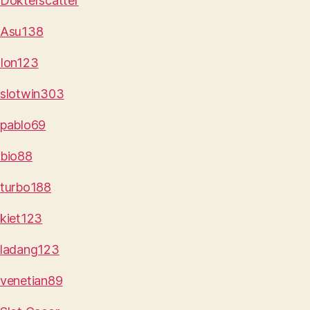
Dokterscatter
Asu138
Ion123
slotwin303
pablo69
bio88
turbo188
kiet123
ladang123
venetian89