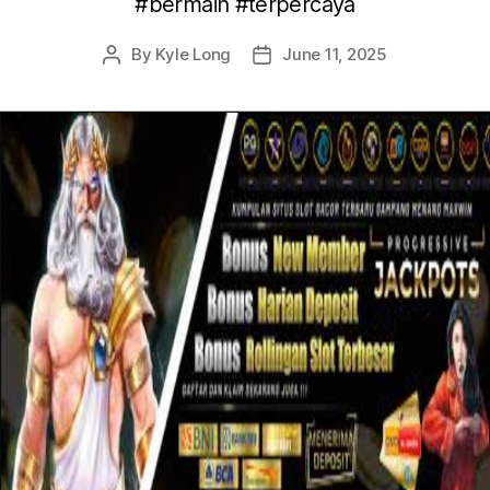
#bermain #terpercaya
By
Kyle Long
June 11, 2025
Post
Post
author
date