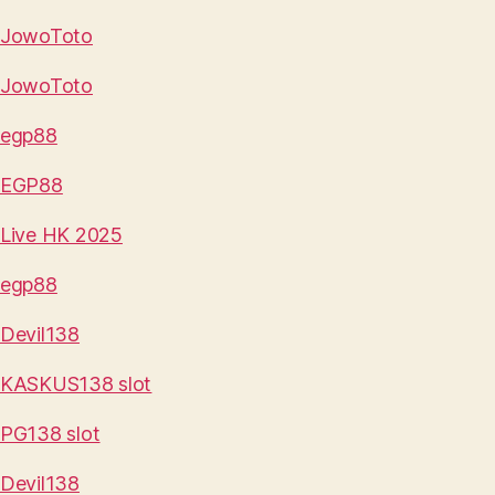
JowoToto
JowoToto
egp88
EGP88
Live HK 2025
egp88
Devil138
KASKUS138 slot
PG138 slot
Devil138