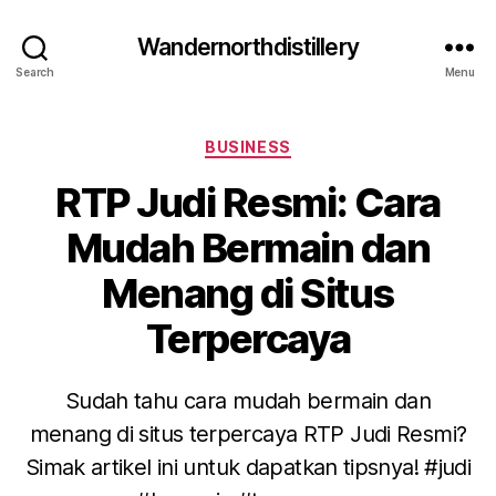
Wandernorthdistillery
Search
Menu
Categories
BUSINESS
RTP Judi Resmi: Cara
Mudah Bermain dan
Menang di Situs
Terpercaya
Sudah tahu cara mudah bermain dan
menang di situs terpercaya RTP Judi Resmi?
Simak artikel ini untuk dapatkan tipsnya! #judi