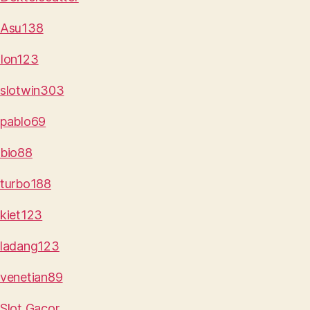
Asu138
Ion123
slotwin303
pablo69
bio88
turbo188
kiet123
ladang123
venetian89
Slot Gacor