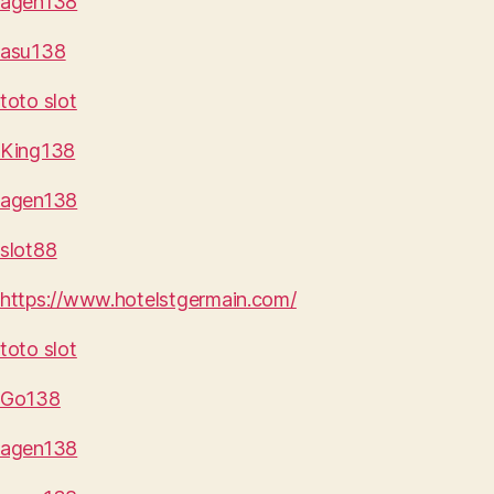
agen138
asu138
toto slot
King138
agen138
slot88
https://www.hotelstgermain.com/
toto slot
Go138
agen138