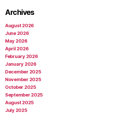
Archives
August 2026
June 2026
May 2026
April 2026
February 2026
January 2026
December 2025
November 2025
October 2025
September 2025
August 2025
July 2025