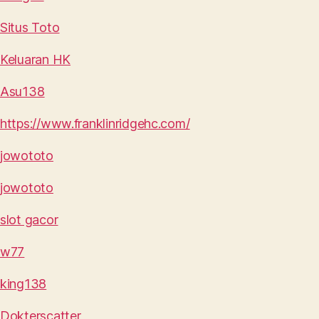
Situs Toto
Keluaran HK
Asu138
https://www.franklinridgehc.com/
jowototo
jowototo
slot gacor
w77
king138
Dokterscatter