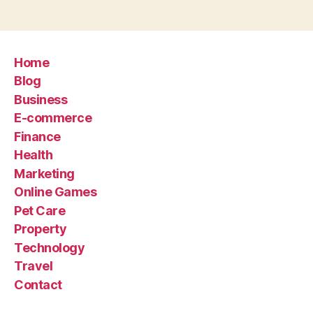
Home
Blog
Business
E-commerce
Finance
Health
Marketing
Online Games
Pet Care
Property
Technology
Travel
Contact