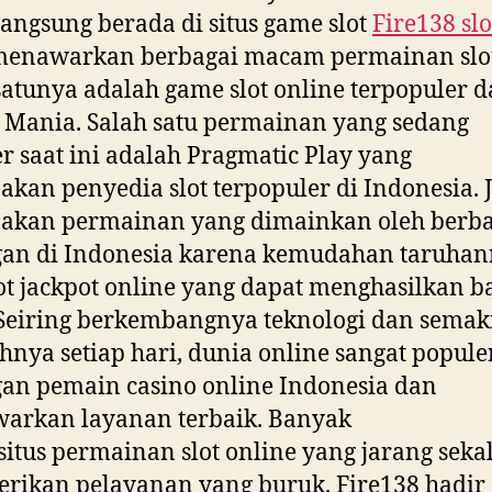
angsung berada di situs game slot
Fire138 slo
menawarkan berbagai macam permainan slo
satunya adalah game slot online terpopuler d
r Mania. Salah satu permainan yang sedang
r saat ini adalah Pragmatic Play yang
kan penyedia slot terpopuler di Indonesia. 
akan permainan yang dimainkan oleh berba
gan di Indonesia karena kemudahan taruha
ot jackpot online yang dapat menghasilkan 
Seiring berkembangnya teknologi dan semak
hnya setiap hari, dunia online sangat popule
an pemain casino online Indonesia dan
arkan layanan terbaik. Banyak
 situs permainan slot online yang jarang sekal
rikan pelayanan yang buruk. Fire138 hadir