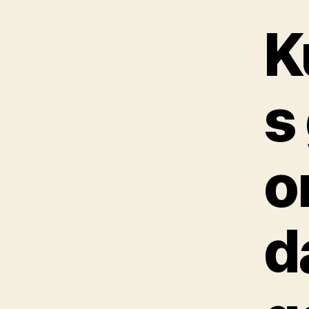
K
s
o
d