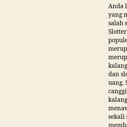
Anda l
yang 
salah 
Slotte
popule
merupa
merup
kalan
dan sl
uang. 
canggi
kalang
menaw
sekali
membe