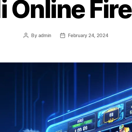
i Online Fir
By
admin
February 24, 2024
Post
Post
author
date