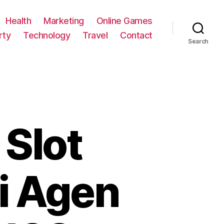
Health
Marketing
Online Games
rty
Technology
Travel
Contact
Search
 Slot
ri Agen