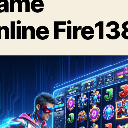
ame
nline Fire13