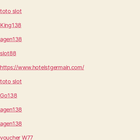
toto slot
King138
agen138
slot88
https://www.hotelstgermain.com/
toto slot
Go138
agen138
agen138
voucher W77