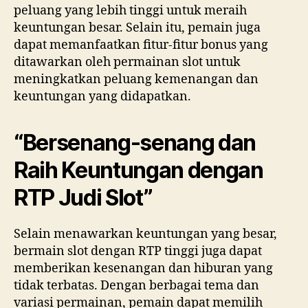
peluang yang lebih tinggi untuk meraih
keuntungan besar. Selain itu, pemain juga
dapat memanfaatkan fitur-fitur bonus yang
ditawarkan oleh permainan slot untuk
meningkatkan peluang kemenangan dan
keuntungan yang didapatkan.
“Bersenang-senang dan
Raih Keuntungan dengan
RTP Judi Slot”
Selain menawarkan keuntungan yang besar,
bermain slot dengan RTP tinggi juga dapat
memberikan kesenangan dan hiburan yang
tidak terbatas. Dengan berbagai tema dan
variasi permainan, pemain dapat memilih