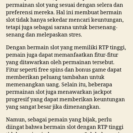
permainan slot yang sesuai dengan selera dan
preferensi mereka. Hal ini membuat bermain
slot tidak hanya sekedar mencari keuntungan,
tetapi juga sebagai sarana untuk bersenang-
senang dan melepaskan stres.
Dengan bermain slot yang memiliki RTP tinggi,
pemain juga dapat memanfaatkan fitur-fitur
yang ditawarkan oleh permainan tersebut.
Fitur seperti free spins dan bonus game dapat
memberikan peluang tambahan untuk
memenangkan uang. Selain itu, beberapa
permainan slot juga menawarkan jackpot
progresif yang dapat memberikan keuntungan
yang sangat besar jika dimenangkan.
Namun, sebagai pemain yang bijak, perlu
diingat bahwa bermain slot dengan RTP tinggi