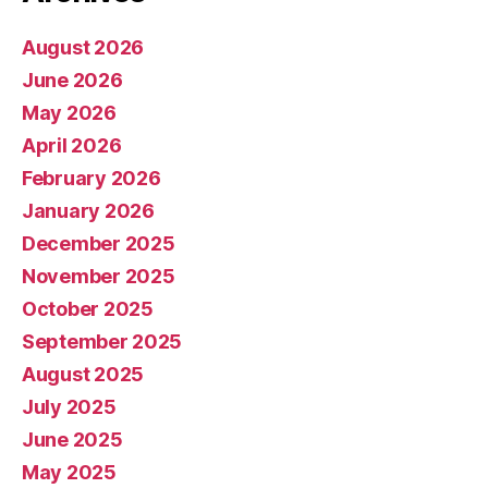
August 2026
June 2026
May 2026
April 2026
February 2026
January 2026
December 2025
November 2025
October 2025
September 2025
August 2025
July 2025
June 2025
May 2025