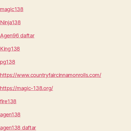
magic138
Ninja138
Agen96 daftar
King138
pg138
https://www.countryfaircinnamonrolls.com/
https://magic-138.org/
fire138
agen138
agen138 daftar