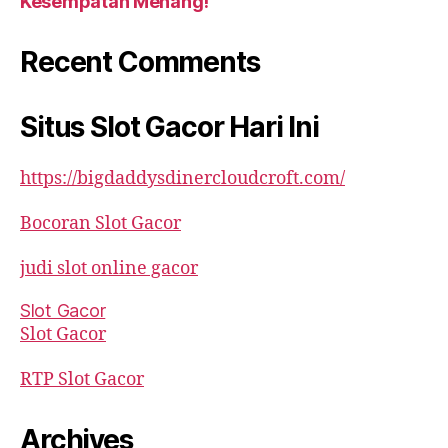
Kesempatan Menang!
Recent Comments
Situs Slot Gacor Hari Ini
https://bigdaddysdinercloudcroft.com/
Bocoran Slot Gacor
judi slot online gacor
Slot Gacor
Slot Gacor
RTP Slot Gacor
Archives