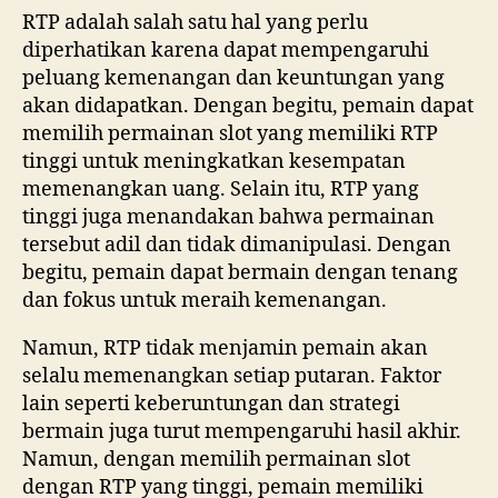
RTP adalah salah satu hal yang perlu
diperhatikan karena dapat mempengaruhi
peluang kemenangan dan keuntungan yang
akan didapatkan. Dengan begitu, pemain dapat
memilih permainan slot yang memiliki RTP
tinggi untuk meningkatkan kesempatan
memenangkan uang. Selain itu, RTP yang
tinggi juga menandakan bahwa permainan
tersebut adil dan tidak dimanipulasi. Dengan
begitu, pemain dapat bermain dengan tenang
dan fokus untuk meraih kemenangan.
Namun, RTP tidak menjamin pemain akan
selalu memenangkan setiap putaran. Faktor
lain seperti keberuntungan dan strategi
bermain juga turut mempengaruhi hasil akhir.
Namun, dengan memilih permainan slot
dengan RTP yang tinggi, pemain memiliki