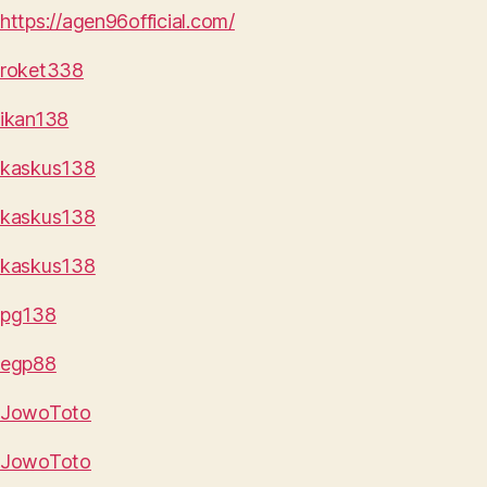
https://agen96official.com/
roket338
ikan138
kaskus138
kaskus138
kaskus138
pg138
egp88
JowoToto
JowoToto