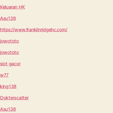
Keluaran HK
Asu138
https://www.franklinridgehc.com/
jowototo
jowototo
slot gacor
w77
king138
Dokterscatter
Asu138