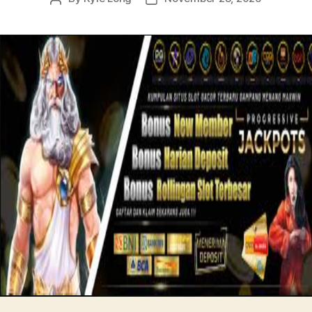
author
date