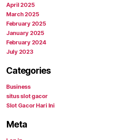
April 2025
March 2025
February 2025
January 2025
February 2024
July 2023
Categories
Business
situs slot gacor
Slot Gacor Hari Ini
Meta