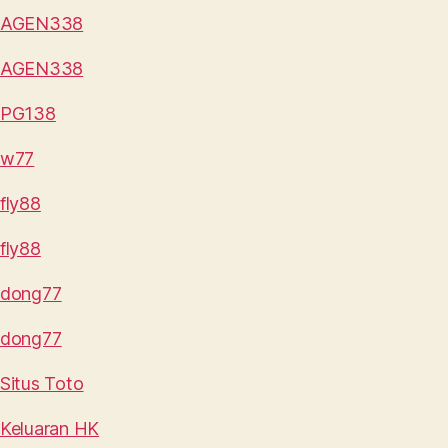
AGEN338
AGEN338
PG138
w77
fly88
fly88
dong77
dong77
Situs Toto
Keluaran HK