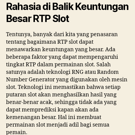
Rahasia di Balik Keuntungan
Besar RTP Slot
Tentunya, banyak dari kita yang penasaran
tentang bagaimana RTP slot dapat
menawarkan keuntungan yang besar. Ada
beberapa faktor yang dapat mempengaruhi
tingkat RTP dalam permainan slot. Salah
satunya adalah teknologi RNG atau Random
Number Generator yang digunakan oleh mesin
slot. Teknologi ini memastikan bahwa setiap
putaran slot akan menghasilkan hasil yang
benar-benar acak, sehingga tidak ada yang
dapat memprediksi kapan akan ada
kemenangan besar. Hal ini membuat
permainan slot menjadi adil bagi semua
pemain.