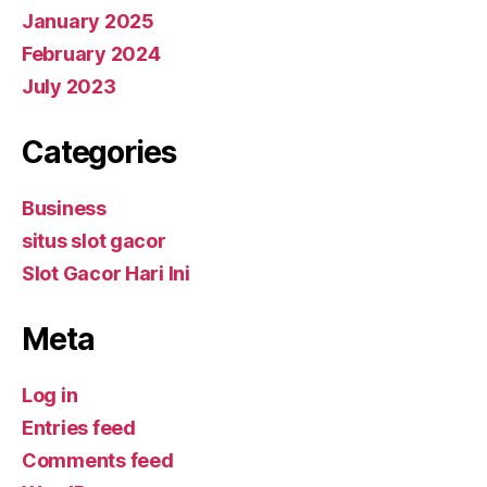
January 2025
February 2024
July 2023
Categories
Business
situs slot gacor
Slot Gacor Hari Ini
Meta
Log in
Entries feed
Comments feed