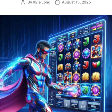
By
Kyle Long
August 15, 2025
Post
Post
author
date