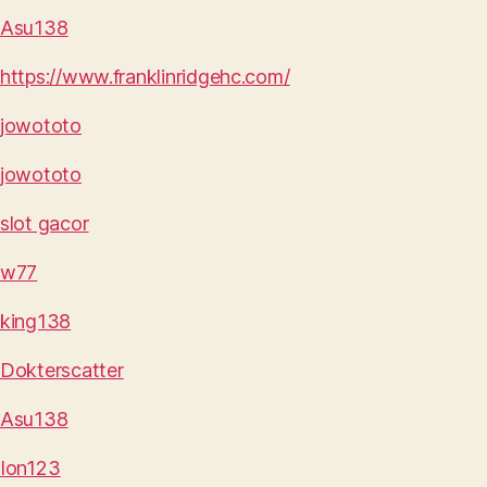
Asu138
https://www.franklinridgehc.com/
jowototo
jowototo
slot gacor
w77
king138
Dokterscatter
Asu138
Ion123