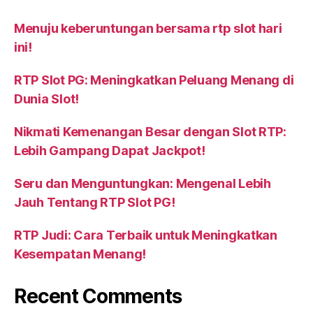
Menuju keberuntungan bersama rtp slot hari
ini!
RTP Slot PG: Meningkatkan Peluang Menang di
Dunia Slot!
Nikmati Kemenangan Besar dengan Slot RTP:
Lebih Gampang Dapat Jackpot!
Seru dan Menguntungkan: Mengenal Lebih
Jauh Tentang RTP Slot PG!
RTP Judi: Cara Terbaik untuk Meningkatkan
Kesempatan Menang!
Recent Comments