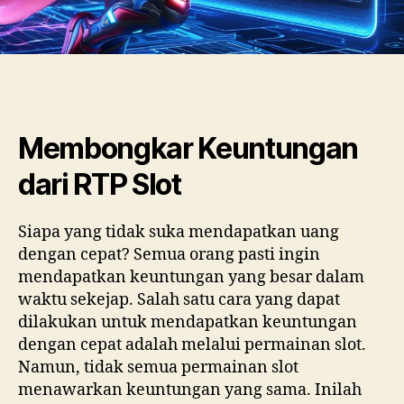
Membongkar Keuntungan
dari RTP Slot
Siapa yang tidak suka mendapatkan uang
dengan cepat? Semua orang pasti ingin
mendapatkan keuntungan yang besar dalam
waktu sekejap. Salah satu cara yang dapat
dilakukan untuk mendapatkan keuntungan
dengan cepat adalah melalui permainan slot.
Namun, tidak semua permainan slot
menawarkan keuntungan yang sama. Inilah