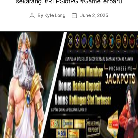
sekarang! #RTPSlotPG #GameTerbaru
By
Kyle Long
June 2, 2025
Post
Post
author
date