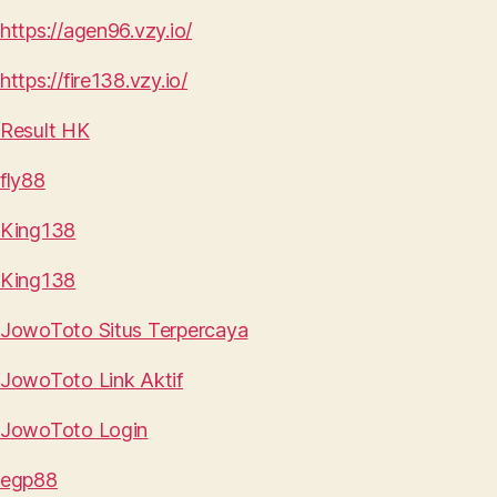
https://agen96.vzy.io/
https://fire138.vzy.io/
Result HK
fly88
King138
King138
JowoToto Situs Terpercaya
JowoToto Link Aktif
JowoToto Login
egp88