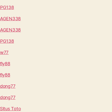
PG138
AGEN338
AGEN338
PG138
w77
fly88
fly88
dong77
dong77
Situs Toto