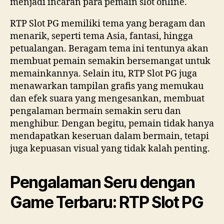
menjadi incaran para pemain slot online.
RTP Slot PG memiliki tema yang beragam dan
menarik, seperti tema Asia, fantasi, hingga
petualangan. Beragam tema ini tentunya akan
membuat pemain semakin bersemangat untuk
memainkannya. Selain itu, RTP Slot PG juga
menawarkan tampilan grafis yang memukau
dan efek suara yang mengesankan, membuat
pengalaman bermain semakin seru dan
menghibur. Dengan begitu, pemain tidak hanya
mendapatkan keseruan dalam bermain, tetapi
juga kepuasan visual yang tidak kalah penting.
Pengalaman Seru dengan
Game Terbaru: RTP Slot PG