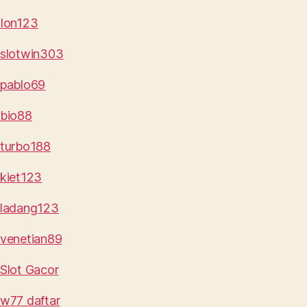
Ion123
slotwin303
pablo69
bio88
turbo188
kiet123
ladang123
venetian89
Slot Gacor
w77 daftar