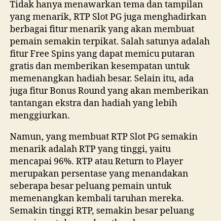
Tidak hanya menawarkan tema dan tampilan
yang menarik, RTP Slot PG juga menghadirkan
berbagai fitur menarik yang akan membuat
pemain semakin terpikat. Salah satunya adalah
fitur Free Spins yang dapat memicu putaran
gratis dan memberikan kesempatan untuk
memenangkan hadiah besar. Selain itu, ada
juga fitur Bonus Round yang akan memberikan
tantangan ekstra dan hadiah yang lebih
menggiurkan.
Namun, yang membuat RTP Slot PG semakin
menarik adalah RTP yang tinggi, yaitu
mencapai 96%. RTP atau Return to Player
merupakan persentase yang menandakan
seberapa besar peluang pemain untuk
memenangkan kembali taruhan mereka.
Semakin tinggi RTP, semakin besar peluang