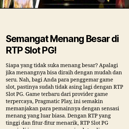
Semangat Menang Besar di
RTP Slot PG!
Siapa yang tidak suka menang besar? Apalagi
jika menangnya bisa diraih dengan mudah dan
seru. Nah, bagi Anda para penggemar game
slot, pastinya sudah tidak asing lagi dengan RTP
Slot PG. Game terbaru dari provider game
terpercaya, Pragmatic Play, ini semakin
memanjakan para pemainnya dengan sensasi
menang yang luar biasa. Dengan RTP yang
tinggi dan fitur-fitur menarik, RTP Slot PG