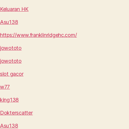
Keluaran HK
Asu138
https://www.franklinridgehc.com/
jowototo
jowototo
slot gacor
w77
king138
Dokterscatter
Asu138