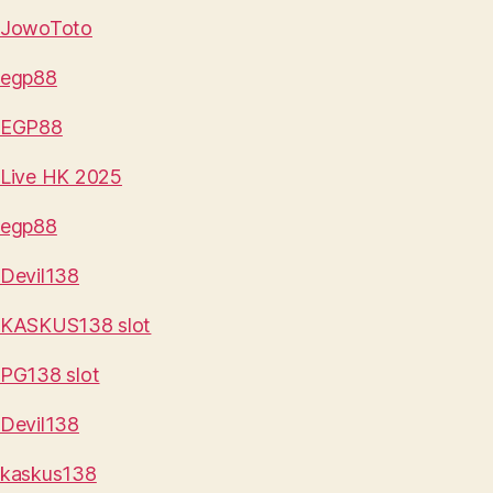
JowoToto
egp88
EGP88
Live HK 2025
egp88
Devil138
KASKUS138 slot
PG138 slot
Devil138
kaskus138