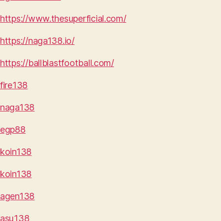
https://www.thesuperficial.com/
https://naga138.io/
https://ballblastfootball.com/
fire138
naga138
egp88
koin138
koin138
agen138
asu138