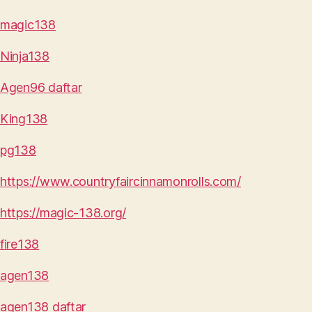
magic138
Ninja138
Agen96 daftar
King138
pg138
https://www.countryfaircinnamonrolls.com/
https://magic-138.org/
fire138
agen138
agen138 daftar