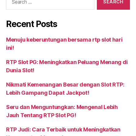
for:
Recent Posts
Menuju keberuntungan bersama rtp slot hari
ini!
RTP Slot PG: Meningkatkan Peluang Menang di
Dunia Slot!
Nikmati Kemenangan Besar dengan Slot RTP:
Lebih Gampang Dapat Jackpot!
Seru dan Menguntungkan: Mengenal Lebih
Jauh Tentang RTP Slot PG!
RTP Judi: Cara Terbaik untuk Meningkatkan