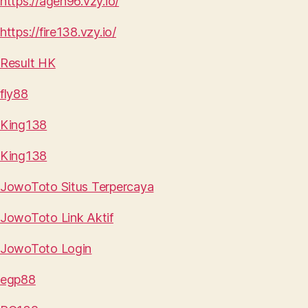
https://agen96.vzy.io/
https://fire138.vzy.io/
Result HK
fly88
King138
King138
JowoToto Situs Terpercaya
JowoToto Link Aktif
JowoToto Login
egp88