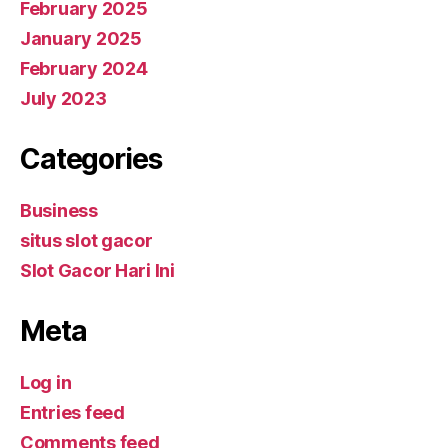
February 2025
January 2025
February 2024
July 2023
Categories
Business
situs slot gacor
Slot Gacor Hari Ini
Meta
Log in
Entries feed
Comments feed