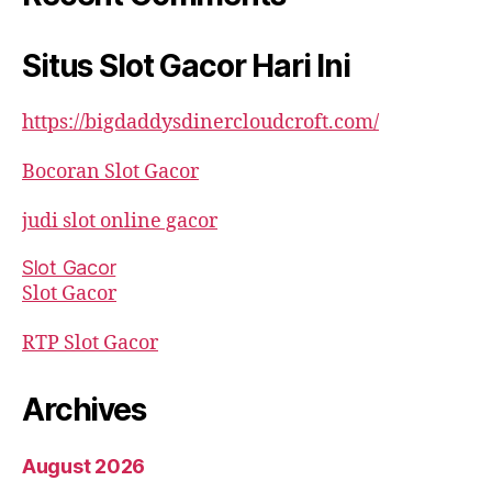
Situs Slot Gacor Hari Ini
https://bigdaddysdinercloudcroft.com/
Bocoran Slot Gacor
judi slot online gacor
Slot Gacor
Slot Gacor
RTP Slot Gacor
Archives
August 2026