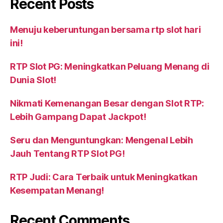
Recent Posts
Menuju keberuntungan bersama rtp slot hari
ini!
RTP Slot PG: Meningkatkan Peluang Menang di
Dunia Slot!
Nikmati Kemenangan Besar dengan Slot RTP:
Lebih Gampang Dapat Jackpot!
Seru dan Menguntungkan: Mengenal Lebih
Jauh Tentang RTP Slot PG!
RTP Judi: Cara Terbaik untuk Meningkatkan
Kesempatan Menang!
Recent Comments