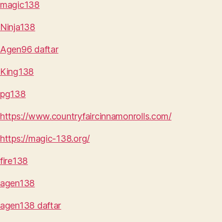
magic138
Ninja138
Agen96 daftar
King138
pg138
https://www.countryfaircinnamonrolls.com/
https://magic-138.org/
fire138
agen138
agen138 daftar