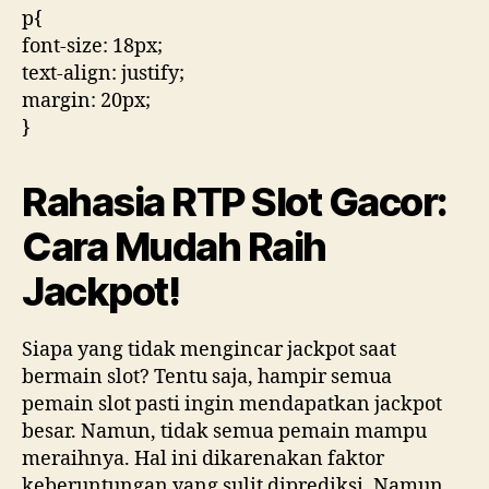
p{
font-size: 18px;
text-align: justify;
margin: 20px;
}
Rahasia RTP Slot Gacor:
Cara Mudah Raih
Jackpot!
Siapa yang tidak mengincar jackpot saat
bermain slot? Tentu saja, hampir semua
pemain slot pasti ingin mendapatkan jackpot
besar. Namun, tidak semua pemain mampu
meraihnya. Hal ini dikarenakan faktor
keberuntungan yang sulit diprediksi. Namun,