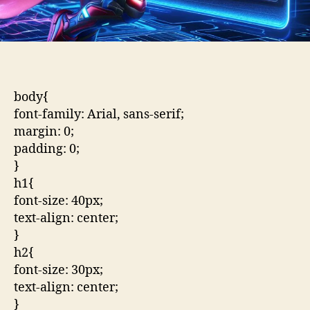
body{
font-family: Arial, sans-serif;
margin: 0;
padding: 0;
}
h1{
font-size: 40px;
text-align: center;
}
h2{
font-size: 30px;
text-align: center;
}