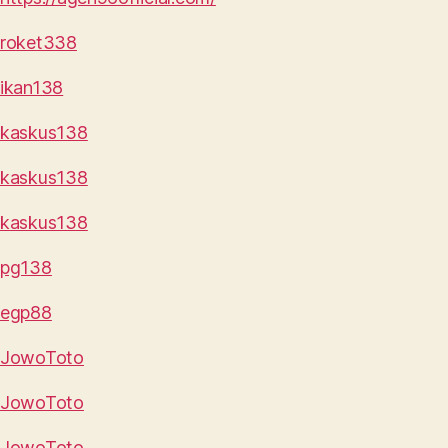
roket338
ikan138
kaskus138
kaskus138
kaskus138
pg138
egp88
JowoToto
JowoToto
JowoToto