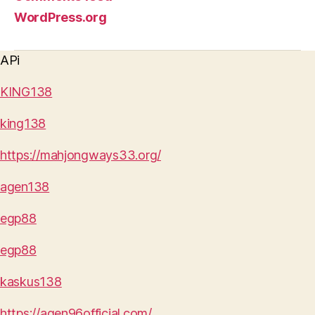
WordPress.org
APi
KING138
king138
https://mahjongways33.org/
agen138
egp88
egp88
kaskus138
https://agen96official.com/