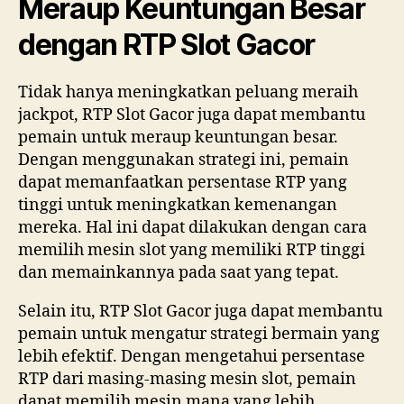
Meraup Keuntungan Besar
dengan RTP Slot Gacor
Tidak hanya meningkatkan peluang meraih
jackpot, RTP Slot Gacor juga dapat membantu
pemain untuk meraup keuntungan besar.
Dengan menggunakan strategi ini, pemain
dapat memanfaatkan persentase RTP yang
tinggi untuk meningkatkan kemenangan
mereka. Hal ini dapat dilakukan dengan cara
memilih mesin slot yang memiliki RTP tinggi
dan memainkannya pada saat yang tepat.
Selain itu, RTP Slot Gacor juga dapat membantu
pemain untuk mengatur strategi bermain yang
lebih efektif. Dengan mengetahui persentase
RTP dari masing-masing mesin slot, pemain
dapat memilih mesin mana yang lebih