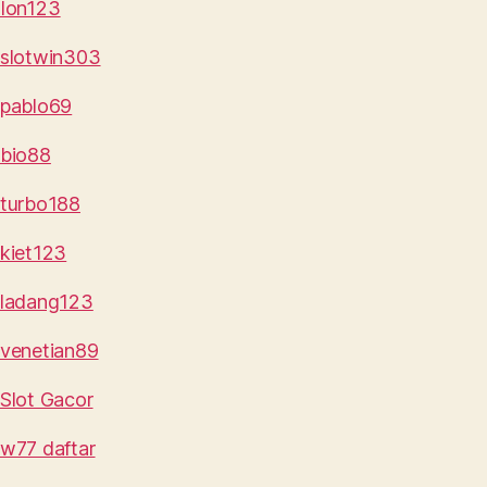
Ion123
slotwin303
pablo69
bio88
turbo188
kiet123
ladang123
venetian89
Slot Gacor
w77 daftar