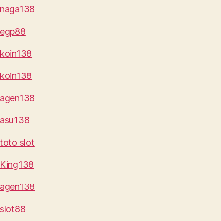
naga138
egp88
koin138
koin138
agen138
asu138
toto slot
King138
agen138
slot88