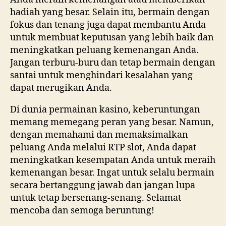
hadiah yang besar. Selain itu, bermain dengan
fokus dan tenang juga dapat membantu Anda
untuk membuat keputusan yang lebih baik dan
meningkatkan peluang kemenangan Anda.
Jangan terburu-buru dan tetap bermain dengan
santai untuk menghindari kesalahan yang
dapat merugikan Anda.
Di dunia permainan kasino, keberuntungan
memang memegang peran yang besar. Namun,
dengan memahami dan memaksimalkan
peluang Anda melalui RTP slot, Anda dapat
meningkatkan kesempatan Anda untuk meraih
kemenangan besar. Ingat untuk selalu bermain
secara bertanggung jawab dan jangan lupa
untuk tetap bersenang-senang. Selamat
mencoba dan semoga beruntung!