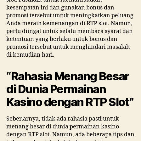
kesempatan ini dan gunakan bonus dan
promosi tersebut untuk meningkatkan peluang
Anda meraih kemenangan di RTP slot. Namun,
perlu diingat untuk selalu membaca syarat dan
ketentuan yang berlaku untuk bonus dan
promosi tersebut untuk menghindari masalah
di kemudian hari.
“Rahasia Menang Besar
di Dunia Permainan
Kasino dengan RTP Slot”
Sebenarnya, tidak ada rahasia pasti untuk
menang besar di dunia permainan kasino
dengan RTP slot. Namun, ada beberapa tips dan