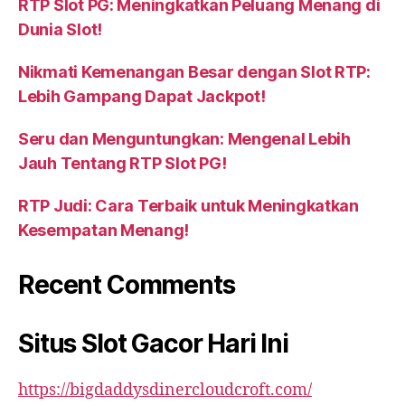
RTP Slot PG: Meningkatkan Peluang Menang di
Dunia Slot!
Nikmati Kemenangan Besar dengan Slot RTP:
Lebih Gampang Dapat Jackpot!
Seru dan Menguntungkan: Mengenal Lebih
Jauh Tentang RTP Slot PG!
RTP Judi: Cara Terbaik untuk Meningkatkan
Kesempatan Menang!
Recent Comments
Situs Slot Gacor Hari Ini
https://bigdaddysdinercloudcroft.com/