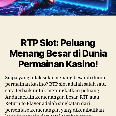
RTP Slot: Peluang
Menang Besar di Dunia
Permainan Kasino!
Siapa yang tidak suka menang besar di dunia
permainan kasino? RTP slot adalah salah satu
cara terbaik untuk meningkatkan peluang
Anda meraih kemenangan besar. RTP atau
Return to Player adalah singkatan dari
persentase kemenangan yang dikembalikan