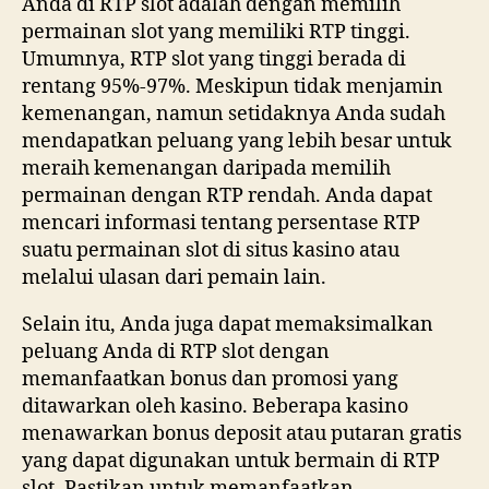
Anda di RTP slot adalah dengan memilih
permainan slot yang memiliki RTP tinggi.
Umumnya, RTP slot yang tinggi berada di
rentang 95%-97%. Meskipun tidak menjamin
kemenangan, namun setidaknya Anda sudah
mendapatkan peluang yang lebih besar untuk
meraih kemenangan daripada memilih
permainan dengan RTP rendah. Anda dapat
mencari informasi tentang persentase RTP
suatu permainan slot di situs kasino atau
melalui ulasan dari pemain lain.
Selain itu, Anda juga dapat memaksimalkan
peluang Anda di RTP slot dengan
memanfaatkan bonus dan promosi yang
ditawarkan oleh kasino. Beberapa kasino
menawarkan bonus deposit atau putaran gratis
yang dapat digunakan untuk bermain di RTP
slot. Pastikan untuk memanfaatkan