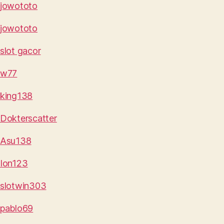
jowototo
jowototo
slot gacor
w77
king138
Dokterscatter
Asu138
Ion123
slotwin303
pablo69