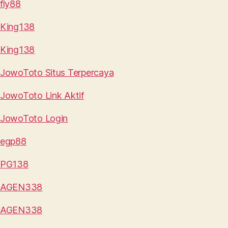
fly88
King138
King138
JowoToto Situs Terpercaya
JowoToto Link Aktif
JowoToto Login
egp88
PG138
AGEN338
AGEN338