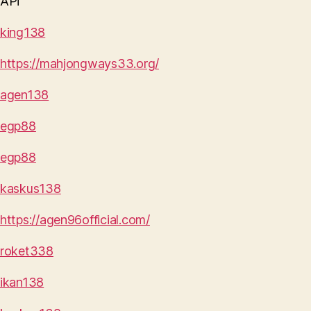
APi
king138
https://mahjongways33.org/
agen138
egp88
egp88
kaskus138
https://agen96official.com/
roket338
ikan138