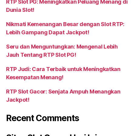
RTP Slot PG: Meningkatkan Peluang Menang di
Dunia Slot!
Nikmati Kemenangan Besar dengan Slot RTP:
Lebih Gampang Dapat Jackpot!
Seru dan Menguntungkan: Mengenal Lebih
Jauh Tentang RTP Slot PG!
RTP Judi: Cara Terbaik untuk Meningkatkan
Kesempatan Menang!
RTP Slot Gacor: Senjata Ampuh Menangkan
Jackpot!
Recent Comments