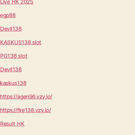
Live HK 2025
egp88
Devil138
KASKUS138 slot
PG138 slot
Devil138
kaskus138
https://agen96.vzy.io/
https://fire138.vzy.io/
Result HK