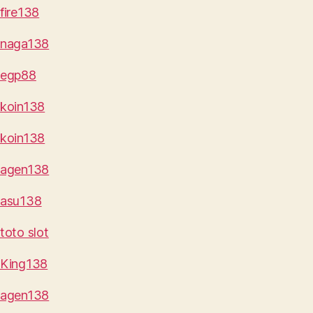
fire138
naga138
egp88
koin138
koin138
agen138
asu138
toto slot
King138
agen138