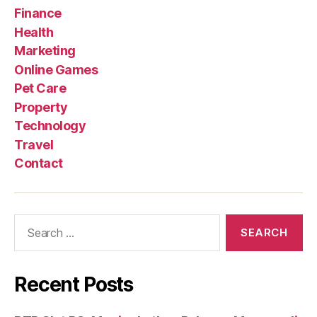
Finance
Health
Marketing
Online Games
Pet Care
Property
Technology
Travel
Contact
Search
for:
Recent Posts