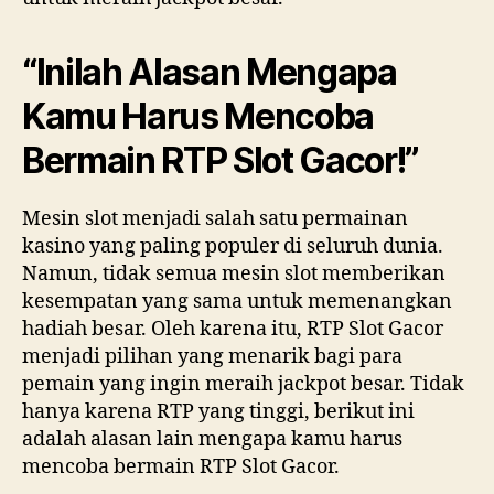
“Inilah Alasan Mengapa
Kamu Harus Mencoba
Bermain RTP Slot Gacor!”
Mesin slot menjadi salah satu permainan
kasino yang paling populer di seluruh dunia.
Namun, tidak semua mesin slot memberikan
kesempatan yang sama untuk memenangkan
hadiah besar. Oleh karena itu, RTP Slot Gacor
menjadi pilihan yang menarik bagi para
pemain yang ingin meraih jackpot besar. Tidak
hanya karena RTP yang tinggi, berikut ini
adalah alasan lain mengapa kamu harus
mencoba bermain RTP Slot Gacor.