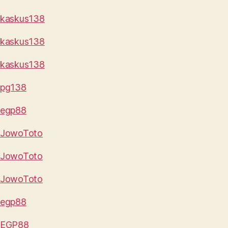
kaskus138
kaskus138
kaskus138
pg138
egp88
JowoToto
JowoToto
JowoToto
egp88
EGP88