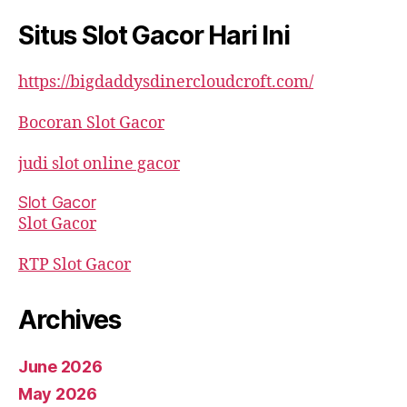
Situs Slot Gacor Hari Ini
https://bigdaddysdinercloudcroft.com/
Bocoran Slot Gacor
judi slot online gacor
Slot Gacor
Slot Gacor
RTP Slot Gacor
Archives
June 2026
May 2026