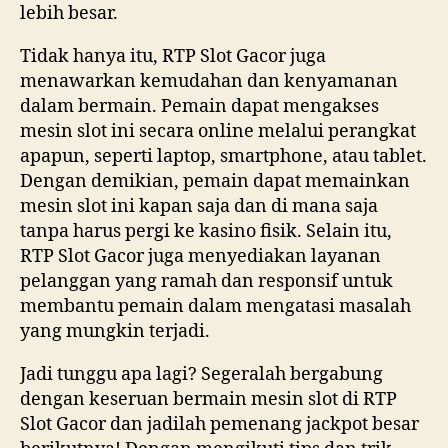
lebih besar.
Tidak hanya itu, RTP Slot Gacor juga
menawarkan kemudahan dan kenyamanan
dalam bermain. Pemain dapat mengakses
mesin slot ini secara online melalui perangkat
apapun, seperti laptop, smartphone, atau tablet.
Dengan demikian, pemain dapat memainkan
mesin slot ini kapan saja dan di mana saja
tanpa harus pergi ke kasino fisik. Selain itu,
RTP Slot Gacor juga menyediakan layanan
pelanggan yang ramah dan responsif untuk
membantu pemain dalam mengatasi masalah
yang mungkin terjadi.
Jadi tunggu apa lagi? Segeralah bergabung
dengan keseruan bermain mesin slot di RTP
Slot Gacor dan jadilah pemenang jackpot besar