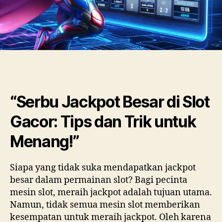
“Serbu Jackpot Besar di Slot
Gacor: Tips dan Trik untuk
Menang!”
Siapa yang tidak suka mendapatkan jackpot
besar dalam permainan slot? Bagi pecinta
mesin slot, meraih jackpot adalah tujuan utama.
Namun, tidak semua mesin slot memberikan
kesempatan untuk meraih jackpot. Oleh karena