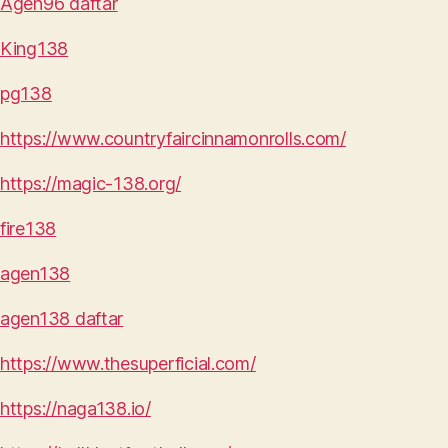
Agen96 daftar
King138
pg138
https://www.countryfaircinnamonrolls.com/
https://magic-138.org/
fire138
agen138
agen138 daftar
https://www.thesuperficial.com/
https://naga138.io/