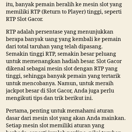
itu, banyak pemain beralih ke mesin slot yang
memiliki RTP (Return to Player) tinggi, seperti
RTP Slot Gacor.
RTP adalah persentase yang menunjukkan
berapa banyak uang yang kembali ke pemain
dari total taruhan yang telah dipasang.
Semakin tinggi RTP, semakin besar peluang
untuk memenangkan hadiah besar. Slot Gacor
dikenal sebagai mesin slot dengan RTP yang
tinggi, sehingga banyak pemain yang tertarik
untuk mencobanya. Namun, untuk meraih
jackpot besar di Slot Gacor, Anda juga perlu
mengikuti tips dan trik berikut ini.
Pertama, penting untuk memahami aturan
dasar dari mesin slot yang akan Anda mainkan.
Setiap mesin slot memiliki aturan yang