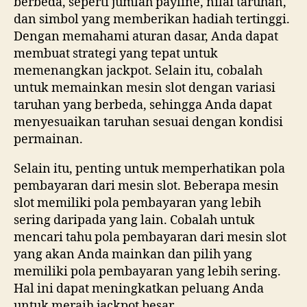
berbeda, seperti jumlah payline, nilai taruhan,
dan simbol yang memberikan hadiah tertinggi.
Dengan memahami aturan dasar, Anda dapat
membuat strategi yang tepat untuk
memenangkan jackpot. Selain itu, cobalah
untuk memainkan mesin slot dengan variasi
taruhan yang berbeda, sehingga Anda dapat
menyesuaikan taruhan sesuai dengan kondisi
permainan.
Selain itu, penting untuk memperhatikan pola
pembayaran dari mesin slot. Beberapa mesin
slot memiliki pola pembayaran yang lebih
sering daripada yang lain. Cobalah untuk
mencari tahu pola pembayaran dari mesin slot
yang akan Anda mainkan dan pilih yang
memiliki pola pembayaran yang lebih sering.
Hal ini dapat meningkatkan peluang Anda
untuk meraih jackpot besar.