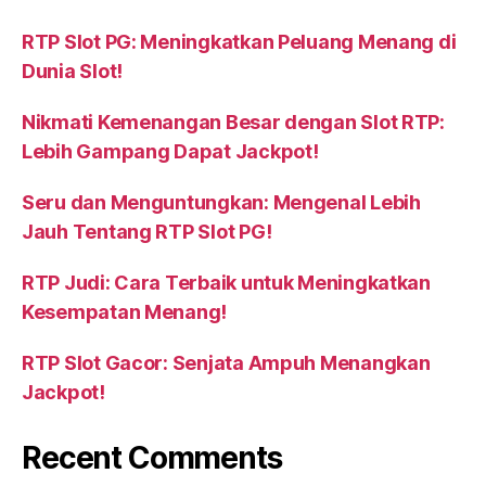
RTP Slot PG: Meningkatkan Peluang Menang di
Dunia Slot!
Nikmati Kemenangan Besar dengan Slot RTP:
Lebih Gampang Dapat Jackpot!
Seru dan Menguntungkan: Mengenal Lebih
Jauh Tentang RTP Slot PG!
RTP Judi: Cara Terbaik untuk Meningkatkan
Kesempatan Menang!
RTP Slot Gacor: Senjata Ampuh Menangkan
Jackpot!
Recent Comments