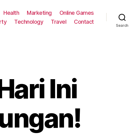
Health
Marketing
Online Games
rty
Technology
Travel
Contact
Search
ari Ini
tungan!