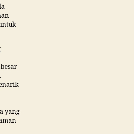
da
man
untuk
g
o
 besar
,
menarik
ra yang
laman