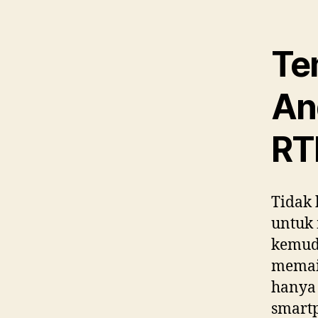
Te
An
RT
Tidak
untuk
kemud
memai
hanya 
smartp