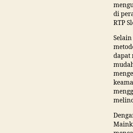
mengu
di per
RTP Sl
Selain
metod
dapat
mudah
mengej
keaman
menggu
melind
Dengan
Mainka