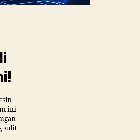
i
i!
esin
an ini
engan
 sulit