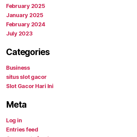
February 2025
January 2025
February 2024
July 2023
Categories
Business
situs slot gacor
Slot Gacor Hari Ini
Meta
Log in
Entries feed