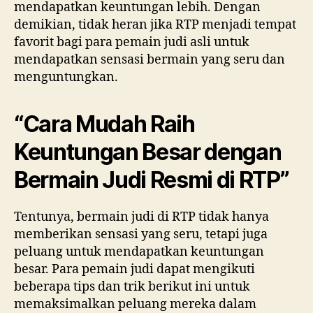
mendapatkan keuntungan lebih. Dengan
demikian, tidak heran jika RTP menjadi tempat
favorit bagi para pemain judi asli untuk
mendapatkan sensasi bermain yang seru dan
menguntungkan.
“Cara Mudah Raih
Keuntungan Besar dengan
Bermain Judi Resmi di RTP”
Tentunya, bermain judi di RTP tidak hanya
memberikan sensasi yang seru, tetapi juga
peluang untuk mendapatkan keuntungan
besar. Para pemain judi dapat mengikuti
beberapa tips dan trik berikut ini untuk
memaksimalkan peluang mereka dalam