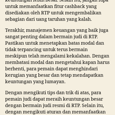
keuntungan lebih besar. Selain itu, jangan lupa
untuk memanfaatkan fitur cashback yang
disediakan oleh RTP untuk mengembalikan
sebagian dari uang taruhan yang kalah.
Terakhir, manajemen keuangan yang baik juga
sangat penting dalam bermain judi di RTP.
Pastikan untuk menetapkan batas modal dan
tidak terpancing untuk terus bermain
meskipun telah mengalami kekalahan. Dengan
membatasi modal dan mengetahui kapan harus
berhenti, para pemain dapat menghindari
kerugian yang besar dan tetap mendapatkan
keuntungan yang lumayan.
Dengan mengikuti tips dan trik di atas, para
pemain judi dapat meraih keuntungan besar
dengan bermain judi resmi di RTP. Selain itu,
dengan mengikuti aturan dan memanfaatkan