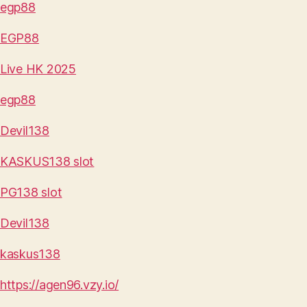
egp88
EGP88
Live HK 2025
egp88
Devil138
KASKUS138 slot
PG138 slot
Devil138
kaskus138
https://agen96.vzy.io/