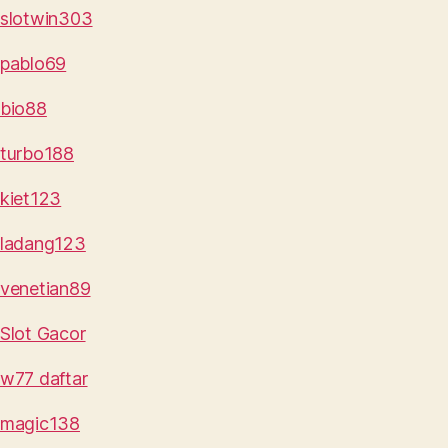
slotwin303
pablo69
bio88
turbo188
kiet123
ladang123
venetian89
Slot Gacor
w77 daftar
magic138