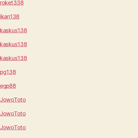
roket338
ikan138
kaskus138
kaskus138
kaskus138
pg138
egp88
JowoToto
JowoToto
JowoToto