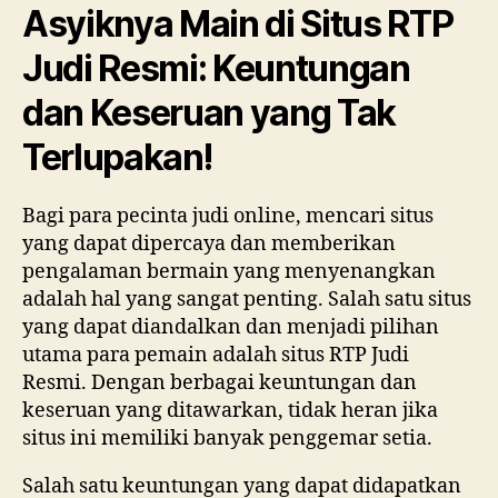
Asyiknya Main di Situs RTP
Judi Resmi: Keuntungan
dan Keseruan yang Tak
Terlupakan!
Bagi para pecinta judi online, mencari situs
yang dapat dipercaya dan memberikan
pengalaman bermain yang menyenangkan
adalah hal yang sangat penting. Salah satu situs
yang dapat diandalkan dan menjadi pilihan
utama para pemain adalah situs RTP Judi
Resmi. Dengan berbagai keuntungan dan
keseruan yang ditawarkan, tidak heran jika
situs ini memiliki banyak penggemar setia.
Salah satu keuntungan yang dapat didapatkan