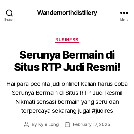
Wandernorthdistillery
Search
Menu
Categories
BUSINESS
Serunya Bermain di
Situs RTP Judi Resmi!
Hai para pecinta judi online! Kalian harus coba
Serunya Bermain di Situs RTP Judi Resmi!
Nikmati sensasi bermain yang seru dan
terpercaya sekarang juga! #judires
By
Kyle Long
February 17, 2025
Post
Post
author
date