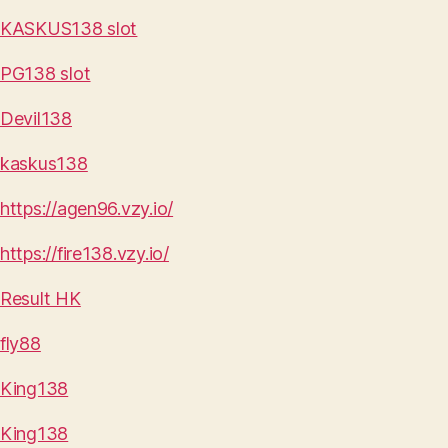
KASKUS138 slot
PG138 slot
Devil138
kaskus138
https://agen96.vzy.io/
https://fire138.vzy.io/
Result HK
fly88
King138
King138