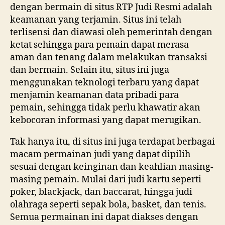
dengan bermain di situs RTP Judi Resmi adalah
keamanan yang terjamin. Situs ini telah
terlisensi dan diawasi oleh pemerintah dengan
ketat sehingga para pemain dapat merasa
aman dan tenang dalam melakukan transaksi
dan bermain. Selain itu, situs ini juga
menggunakan teknologi terbaru yang dapat
menjamin keamanan data pribadi para
pemain, sehingga tidak perlu khawatir akan
kebocoran informasi yang dapat merugikan.
Tak hanya itu, di situs ini juga terdapat berbagai
macam permainan judi yang dapat dipilih
sesuai dengan keinginan dan keahlian masing-
masing pemain. Mulai dari judi kartu seperti
poker, blackjack, dan baccarat, hingga judi
olahraga seperti sepak bola, basket, dan tenis.
Semua permainan ini dapat diakses dengan