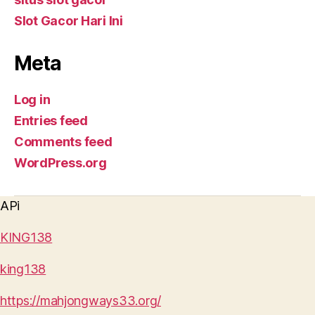
Slot Gacor Hari Ini
Meta
Log in
Entries feed
Comments feed
WordPress.org
APi
KING138
king138
https://mahjongways33.org/