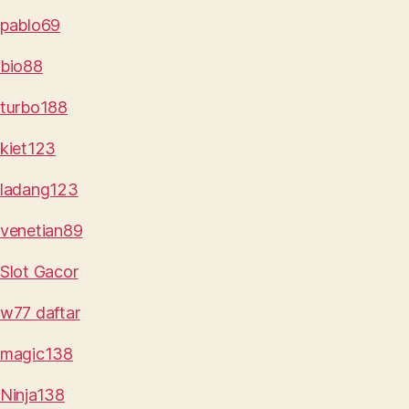
pablo69
bio88
turbo188
kiet123
ladang123
venetian89
Slot Gacor
w77 daftar
magic138
Ninja138