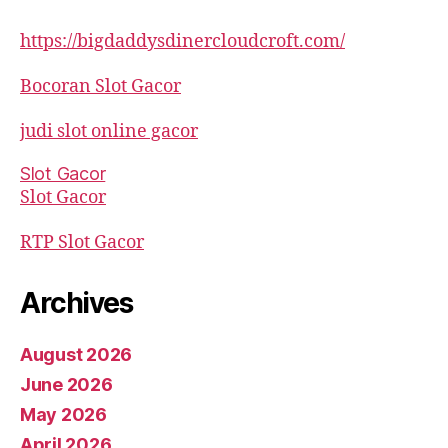
https://bigdaddysdinercloudcroft.com/
Bocoran Slot Gacor
judi slot online gacor
Slot Gacor
Slot Gacor
RTP Slot Gacor
Archives
August 2026
June 2026
May 2026
April 2026