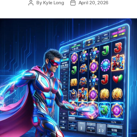
By
Kyle Long
April 20, 2026
Post
Post
author
date