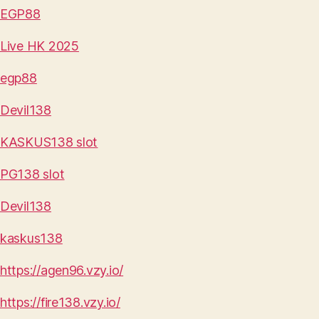
EGP88
Live HK 2025
egp88
Devil138
KASKUS138 slot
PG138 slot
Devil138
kaskus138
https://agen96.vzy.io/
https://fire138.vzy.io/