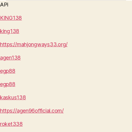
APi
KING138
king138
https://mahjongways33.org/
agen138
egp88
egp88
kaskus138
https://agen96official.com/
roket338