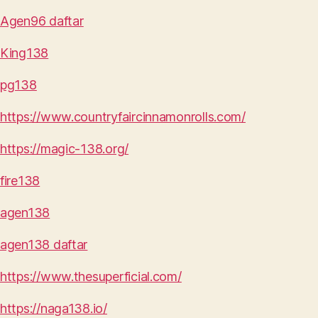
Agen96 daftar
King138
pg138
https://www.countryfaircinnamonrolls.com/
https://magic-138.org/
fire138
agen138
agen138 daftar
https://www.thesuperficial.com/
https://naga138.io/