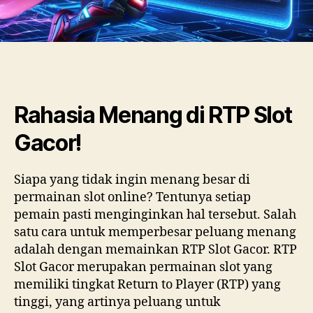
Rahasia Menang di RTP Slot
Gacor!
Siapa yang tidak ingin menang besar di
permainan slot online? Tentunya setiap
pemain pasti menginginkan hal tersebut. Salah
satu cara untuk memperbesar peluang menang
adalah dengan memainkan RTP Slot Gacor. RTP
Slot Gacor merupakan permainan slot yang
memiliki tingkat Return to Player (RTP) yang
tinggi, yang artinya peluang untuk