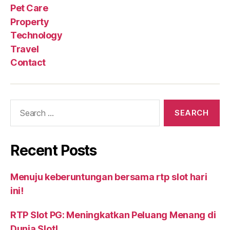
Pet Care
Property
Technology
Travel
Contact
Search
for:
Recent Posts
Menuju keberuntungan bersama rtp slot hari
ini!
RTP Slot PG: Meningkatkan Peluang Menang di
Dunia Slot!