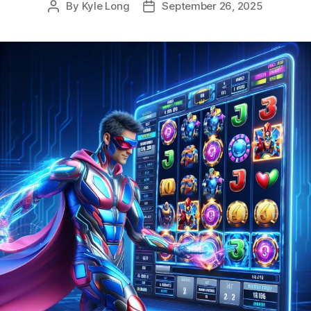
By
Kyle Long
September 26, 2025
Post
Post
author
date