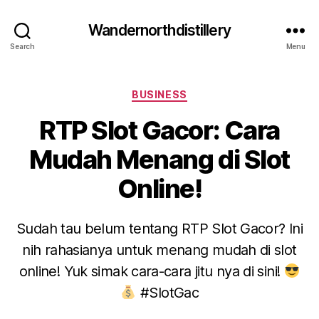
Wandernorthdistillery
Search
Menu
Categories
BUSINESS
RTP Slot Gacor: Cara
Mudah Menang di Slot
Online!
Sudah tau belum tentang RTP Slot Gacor? Ini
nih rahasianya untuk menang mudah di slot
online! Yuk simak cara-cara jitu nya di sini!
#SlotGac