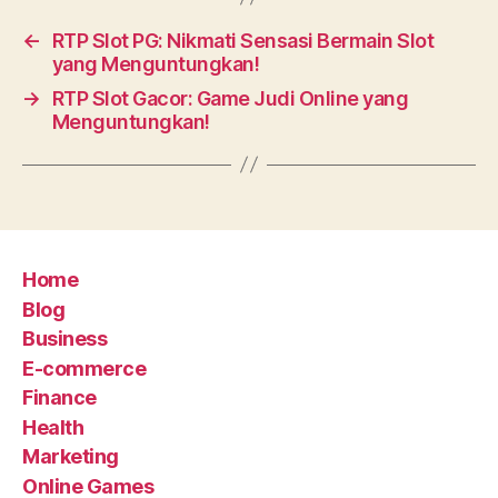
←
RTP Slot PG: Nikmati Sensasi Bermain Slot
yang Menguntungkan!
→
RTP Slot Gacor: Game Judi Online yang
Menguntungkan!
Home
Blog
Business
E-commerce
Finance
Health
Marketing
Online Games