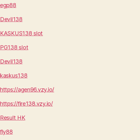
egp88
Devil138
KASKUS138 slot
PG138 slot
Devil138
kaskus138
https://agen96.vzy.io/
https://fire138.vzy.io/
Result HK
fly88