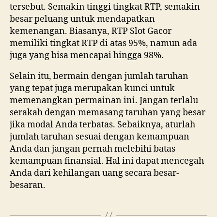
tersebut. Semakin tinggi tingkat RTP, semakin
besar peluang untuk mendapatkan
kemenangan. Biasanya, RTP Slot Gacor
memiliki tingkat RTP di atas 95%, namun ada
juga yang bisa mencapai hingga 98%.
Selain itu, bermain dengan jumlah taruhan
yang tepat juga merupakan kunci untuk
memenangkan permainan ini. Jangan terlalu
serakah dengan memasang taruhan yang besar
jika modal Anda terbatas. Sebaiknya, aturlah
jumlah taruhan sesuai dengan kemampuan
Anda dan jangan pernah melebihi batas
kemampuan finansial. Hal ini dapat mencegah
Anda dari kehilangan uang secara besar-
besaran.