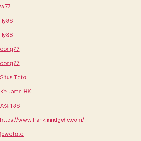
w77
fly88
fly88
dong77
dong77
Situs Toto
Keluaran HK
Asu138
https://www.franklinridgehc.com/
jowototo