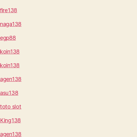
fire138
naga138
egp88
koin138
koin138
agen138
asu138
toto slot
King138
agen138