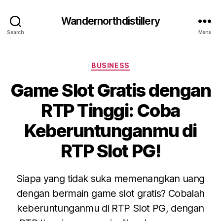
Wandernorthdistillery
Search
Menu
Categories
BUSINESS
Game Slot Gratis dengan
RTP Tinggi: Coba
Keberuntunganmu di
RTP Slot PG!
Siapa yang tidak suka memenangkan uang
dengan bermain game slot gratis? Cobalah
keberuntunganmu di RTP Slot PG, dengan