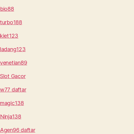
bio88
turbo188
kiet123
ladang123
venetian89
Slot Gacor
w77 daftar
magic138
Ninja138
Agen96 daftar