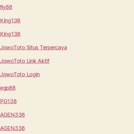
fly88
King138
King138
JowoToto Situs Terpercaya
JowoToto Link Aktif
JowoToto Login
egp88
PG138
AGEN338
AGEN338