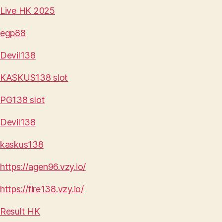
Live HK 2025
egp88
Devil138
KASKUS138 slot
PG138 slot
Devil138
kaskus138
https://agen96.vzy.io/
https://fire138.vzy.io/
Result HK