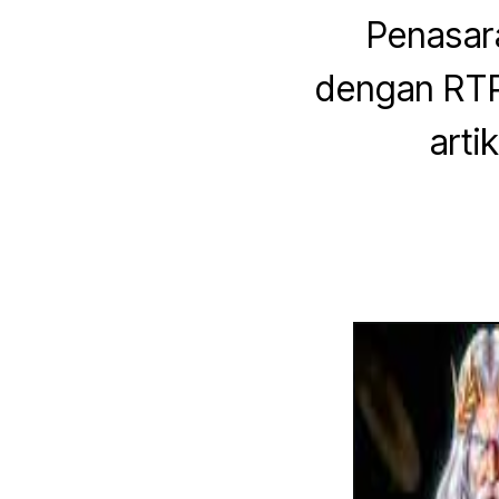
Penasar
dengan RTP 
arti