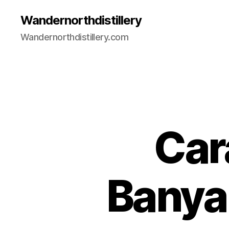
Wandernorthdistillery
Wandernorthdistillery.com
Car
Banya