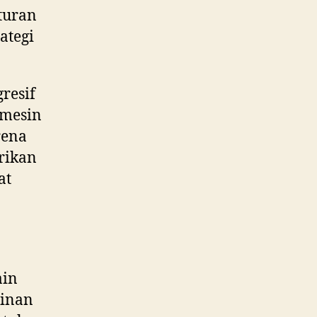
turan
ategi
resif
-mesin
rena
rikan
at
ain
ainan